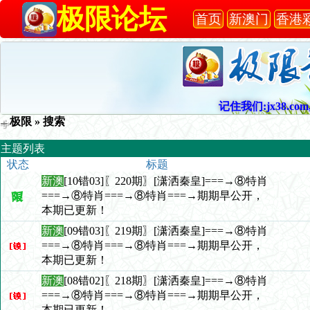
极限论坛
首页
新澳门
香港
记住我们:jx38.com,
极限
» 搜索
主题列表
状态
标题
新澳
[10错03]〖220期〗[潇洒秦皇]===→⑧特肖
===→⑧特肖===→⑧特肖===→期期早公开，
本期已更新！
新澳
[09错03]〖219期〗[潇洒秦皇]===→⑧特肖
===→⑧特肖===→⑧特肖===→期期早公开，
本期已更新！
新澳
[08错02]〖218期〗[潇洒秦皇]===→⑧特肖
===→⑧特肖===→⑧特肖===→期期早公开，
本期已更新！