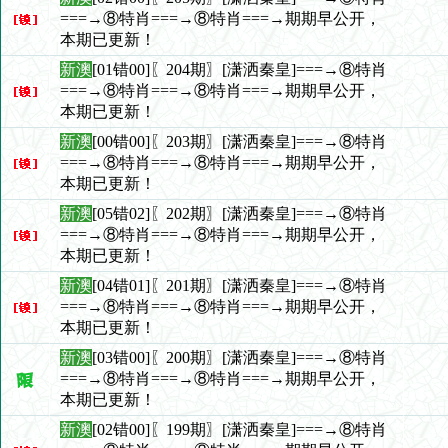
===→⑧特肖===→⑧特肖===→期期早公开，
本期已更新！
新澳
[01错00]〖204期〗[潇洒秦皇]===→⑧特肖
===→⑧特肖===→⑧特肖===→期期早公开，
本期已更新！
新澳
[00错00]〖203期〗[潇洒秦皇]===→⑧特肖
===→⑧特肖===→⑧特肖===→期期早公开，
本期已更新！
新澳
[05错02]〖202期〗[潇洒秦皇]===→⑧特肖
===→⑧特肖===→⑧特肖===→期期早公开，
本期已更新！
新澳
[04错01]〖201期〗[潇洒秦皇]===→⑧特肖
===→⑧特肖===→⑧特肖===→期期早公开，
本期已更新！
新澳
[03错00]〖200期〗[潇洒秦皇]===→⑧特肖
===→⑧特肖===→⑧特肖===→期期早公开，
本期已更新！
新澳
[02错00]〖199期〗[潇洒秦皇]===→⑧特肖