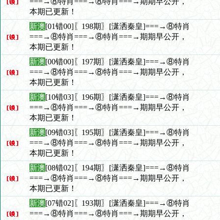
===→⑧特肖===→⑧特肖===→期期早公开，
本期已更新！
新澳
[01错00]〖198期〗[潇洒秦皇]===→⑧特肖
===→⑧特肖===→⑧特肖===→期期早公开，
本期已更新！
新澳
[00错00]〖197期〗[潇洒秦皇]===→⑧特肖
===→⑧特肖===→⑧特肖===→期期早公开，
本期已更新！
新澳
[10错03]〖196期〗[潇洒秦皇]===→⑧特肖
===→⑧特肖===→⑧特肖===→期期早公开，
本期已更新！
新澳
[09错03]〖195期〗[潇洒秦皇]===→⑧特肖
===→⑧特肖===→⑧特肖===→期期早公开，
本期已更新！
新澳
[08错02]〖194期〗[潇洒秦皇]===→⑧特肖
===→⑧特肖===→⑧特肖===→期期早公开，
本期已更新！
新澳
[07错02]〖193期〗[潇洒秦皇]===→⑧特肖
===→⑧特肖===→⑧特肖===→期期早公开，