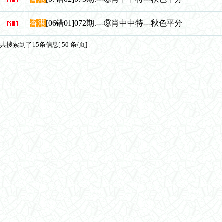
香港
[06错01]072期.---⑨肖中中特---秋色平分
共搜索到了15条信息[ 50 条/页]