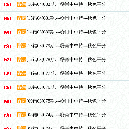
香港
[16错04]082期.---⑨肖中中特---秋色平分
香港
[15错04]081期.---⑨肖中中特---秋色平分
香港
[14错03]080期.---⑨肖中中特---秋色平分
香港
[13错03]079期.---⑨肖中中特---秋色平分
香港
[12错03]078期.---⑨肖中中特---秋色平分
香港
[11错03]077期.---⑨肖中中特---秋色平分
香港
[10错03]076期.---⑨肖中中特---秋色平分
香港
[09错03]075期.---⑨肖中中特---秋色平分
香港
[08错03]074期.---⑨肖中中特---秋色平分
香港
[07错02]073期.---⑨肖中中特---秋色平分