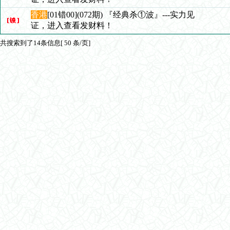
香港
[01错00](072期) 『经典杀①波』---实力见
证，进入查看发财料！
共搜索到了14条信息[ 50 条/页]