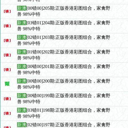
新澳
[00错00]205期:正版香港彩图组合，家禽野
兽 98%中特
新澳
[03错01]204期:正版香港彩图组合，家禽野
兽 98%中特
新澳
[02错01]203期:正版香港彩图组合，家禽野
兽 98%中特
新澳
[01错00]202期:正版香港彩图组合，家禽野
兽 98%中特
新澳
[00错00]201期:正版香港彩图组合，家禽野
兽 98%中特
新澳
[00错00]200期:正版香港彩图组合，家禽野
兽 98%中特
新澳
[00错00]199期:正版香港彩图组合，家禽野
兽 98%中特
新澳
[03错01]198期:正版香港彩图组合，家禽野
兽 98%中特
新澳
[02错00]197期:正版香港彩图组合，家禽野