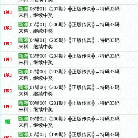
新澳
[06错01]《207期》╬正版传真╬→特码33码
来料，继续中奖
新澳
[05错01]《206期》╬正版传真╬→特码33码
来料，继续中奖
新澳
[04错01]《205期》╬正版传真╬→特码33码
来料，继续中奖
新澳
[03错00]《204期》╬正版传真╬→特码33码
来料，继续中奖
新澳
[02错00]《203期》╬正版传真╬→特码33码
来料，继续中奖
新澳
[01错00]《202期》╬正版传真╬→特码33码
来料，继续中奖
新澳
[00错00]《201期》╬正版传真╬→特码33码
来料，继续中奖
新澳
[06错02]《200期》╬正版传真╬→特码33码
来料，继续中奖
新澳
[05错02]《199期》╬正版传真╬→特码33码