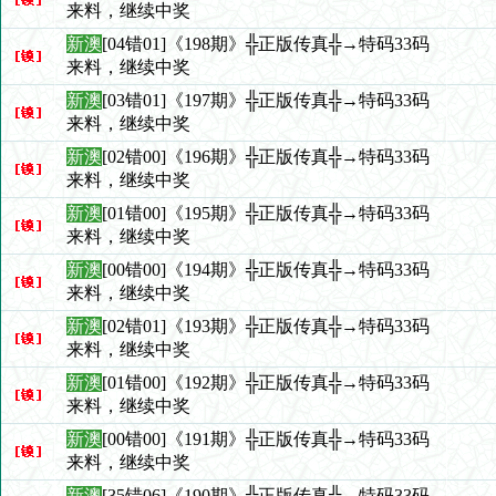
来料，继续中奖
新澳
[04错01]《198期》╬正版传真╬→特码33码
来料，继续中奖
新澳
[03错01]《197期》╬正版传真╬→特码33码
来料，继续中奖
新澳
[02错00]《196期》╬正版传真╬→特码33码
来料，继续中奖
新澳
[01错00]《195期》╬正版传真╬→特码33码
来料，继续中奖
新澳
[00错00]《194期》╬正版传真╬→特码33码
来料，继续中奖
新澳
[02错01]《193期》╬正版传真╬→特码33码
来料，继续中奖
新澳
[01错00]《192期》╬正版传真╬→特码33码
来料，继续中奖
新澳
[00错00]《191期》╬正版传真╬→特码33码
来料，继续中奖
新澳
[35错06]《190期》╬正版传真╬→特码33码