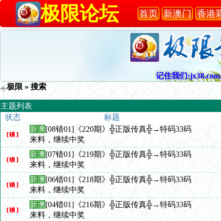
极限论坛
首页
新澳门
香港
记住我们:jx38.com,
极限
» 搜索
主题列表
状态
标题
新澳
[08错01]《220期》╬正版传真╬→特码33码
来料，继续中奖
新澳
[07错01]《219期》╬正版传真╬→特码33码
来料，继续中奖
新澳
[06错01]《218期》╬正版传真╬→特码33码
来料，继续中奖
新澳
[04错01]《216期》╬正版传真╬→特码33码
来料，继续中奖