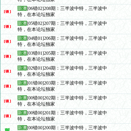
新澳
[06错02]208期：三半波中特，三半波中
特，在本论坛独家
新澳
[05错02]207期：三半波中特，三半波中
特，在本论坛独家
新澳
[04错01]206期：三半波中特，三半波中
特，在本论坛独家
新澳
[03错01]205期：三半波中特，三半波中
特，在本论坛独家
新澳
[02错01]204期：三半波中特，三半波中
特，在本论坛独家
新澳
[01错00]203期：三半波中特，三半波中
特，在本论坛独家
新澳
[00错00]202期：三半波中特，三半波中
特，在本论坛独家
新澳
[00错00]201期：三半波中特，三半波中
特，在本论坛独家
新澳
[00错00]200期：三半波中特，三半波中