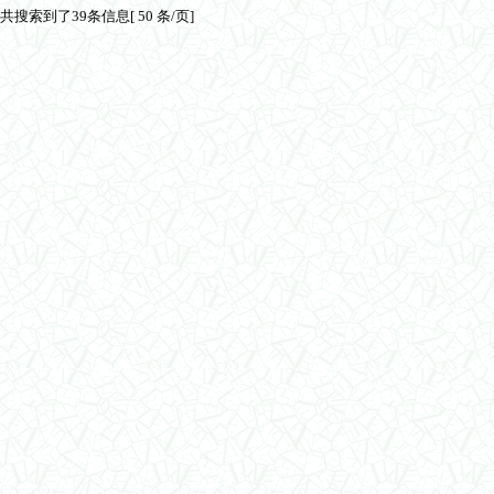
共搜索到了39条信息[ 50 条/页]