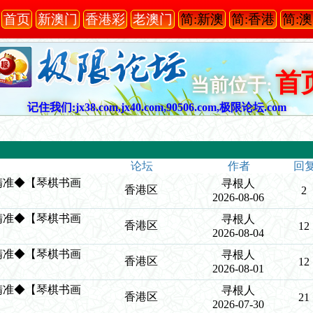
首页
新澳门
香港彩
老澳门
简:新澳
简:香港
简:
首
当前位于:
记住我们:jx38.com,jx40.com,90506.com,极限论坛.com
论坛
作者
回
创造精准◆【琴棋书画
寻根人
香港区
2
2026-08-06
创造精准◆【琴棋书画
寻根人
香港区
12
2026-08-04
创造精准◆【琴棋书画
寻根人
香港区
12
2026-08-01
创造精准◆【琴棋书画
寻根人
香港区
21
2026-07-30