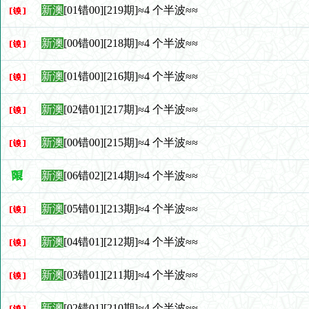
新澳
[01错00][219期]≈4 个半波≈≈
新澳
[00错00][218期]≈4 个半波≈≈
新澳
[01错00][216期]≈4 个半波≈≈
新澳
[02错01][217期]≈4 个半波≈≈
新澳
[00错00][215期]≈4 个半波≈≈
新澳
[06错02][214期]≈4 个半波≈≈
新澳
[05错01][213期]≈4 个半波≈≈
新澳
[04错01][212期]≈4 个半波≈≈
新澳
[03错01][211期]≈4 个半波≈≈
新澳
[02错01][210期]≈4 个半波≈≈