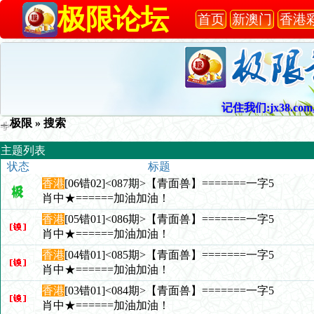
极限论坛
首页
新澳门
香港
记住我们:jx38.com,
极限
» 搜索
主题列表
状态
标题
香港
[06错02]<087期>【青面兽】=======一字5
肖中★======加油加油！
香港
[05错01]<086期>【青面兽】=======一字5
肖中★======加油加油！
香港
[04错01]<085期>【青面兽】=======一字5
肖中★======加油加油！
香港
[03错01]<084期>【青面兽】=======一字5
肖中★======加油加油！