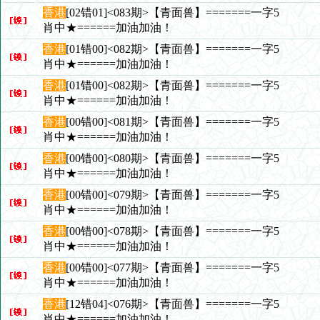
香港
[02错01]<083期>【青面兽】=======一字5
肖中★======加油加油！
香港
[01错00]<082期>【青面兽】=======一字5
肖中★======加油加油！
香港
[01错00]<082期>【青面兽】=======一字5
肖中★======加油加油！
香港
[00错00]<081期>【青面兽】=======一字5
肖中★======加油加油！
香港
[00错00]<080期>【青面兽】=======一字5
肖中★======加油加油！
香港
[00错00]<079期>【青面兽】=======一字5
肖中★======加油加油！
香港
[00错00]<078期>【青面兽】=======一字5
肖中★======加油加油！
香港
[00错00]<077期>【青面兽】=======一字5
肖中★======加油加油！
香港
[12错04]<076期>【青面兽】=======一字5
肖中★======加油加油！