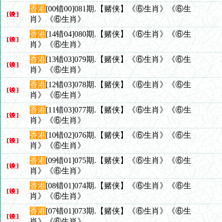
香港
[00错00]081期.【赌侠】《⑥生肖》《⑥生
肖》《⑥生肖》
香港
[14错04]080期.【赌侠】《⑥生肖》《⑥生
肖》《⑥生肖》
香港
[13错03]079期.【赌侠】《⑥生肖》《⑥生
肖》《⑥生肖》
香港
[12错03]078期.【赌侠】《⑥生肖》《⑥生
肖》《⑥生肖》
香港
[11错03]077期.【赌侠】《⑥生肖》《⑥生
肖》《⑥生肖》
香港
[10错02]076期.【赌侠】《⑥生肖》《⑥生
肖》《⑥生肖》
香港
[09错01]075期.【赌侠】《⑥生肖》《⑥生
肖》《⑥生肖》
香港
[08错01]074期.【赌侠】《⑥生肖》《⑥生
肖》《⑥生肖》
香港
[07错01]073期.【赌侠】《⑥生肖》《⑥生
肖》《⑥生肖》