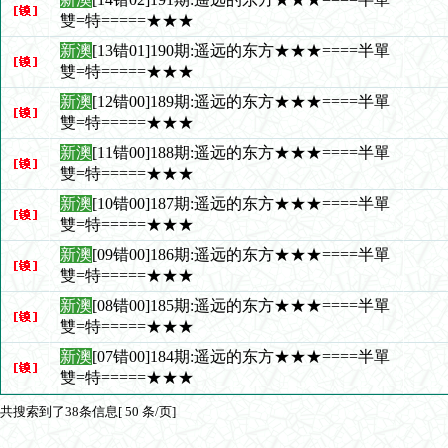
雙=特=====★★★
新澳
[13错01]190期:遥远的东方★★★====半單
雙=特=====★★★
新澳
[12错00]189期:遥远的东方★★★====半單
雙=特=====★★★
新澳
[11错00]188期:遥远的东方★★★====半單
雙=特=====★★★
新澳
[10错00]187期:遥远的东方★★★====半單
雙=特=====★★★
新澳
[09错00]186期:遥远的东方★★★====半單
雙=特=====★★★
新澳
[08错00]185期:遥远的东方★★★====半單
雙=特=====★★★
新澳
[07错00]184期:遥远的东方★★★====半單
雙=特=====★★★
共搜索到了38条信息[ 50 条/页]