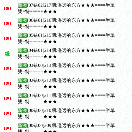
新澳
[07错02]217期:遥远的东方★★★====半單
雙=特=====★★★
新澳
[06错01]216期:遥远的东方★★★====半單
雙=特=====★★★
新澳
[05错01]215期:遥远的东方★★★====半單
雙=特=====★★★
新澳
[04错01]214期:遥远的东方★★★====半單
雙=特=====★★★
新澳
[03错00]213期:遥远的东方★★★====半單
雙=特=====★★★
新澳
[02错00]212期:遥远的东方★★★====半單
雙=特=====★★★
新澳
[01错00]211期:遥远的东方★★★====半單
雙=特=====★★★
新澳
[00错00]210期:遥远的东方★★★====半單
雙=特=====★★★
新澳
[00错00]209期:遥远的东方★★★====半單
雙=特=====★★★