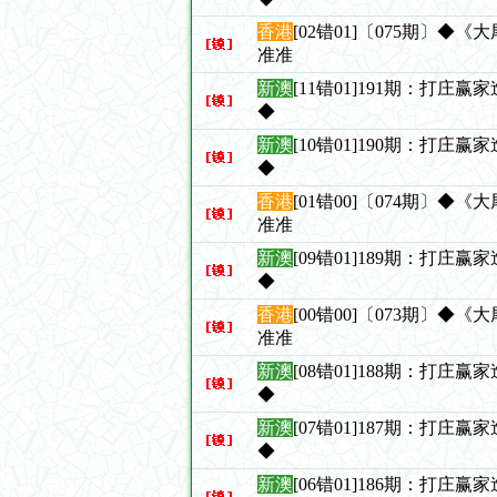
香港
[02错01]〔075期〕◆
准准
新澳
[11错01]191期：打庄
◆
新澳
[10错01]190期：打庄
◆
香港
[01错00]〔074期〕◆
准准
新澳
[09错01]189期：打庄
◆
香港
[00错00]〔073期〕◆
准准
新澳
[08错01]188期：打庄
◆
新澳
[07错01]187期：打庄
◆
新澳
[06错01]186期：打庄