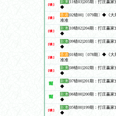
新澳
[11错03]205期：打庄
◆
香港
[02错00]〔079期〕◆
准准
新澳
[10错02]204期：打庄
◆
新澳
[09错02]203期：打庄
◆
香港
[01错00]〔078期〕◆
准准
新澳
[08错01]202期：打庄
◆
新澳
[07错00]201期：打庄
◆
新澳
[06错00]200期：打庄
◆
新澳
[05错00]199期：打庄
◆