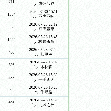
711
by: 虚怀若谷
2026-07-30 15:11
1354
by: 不声不响
2026-07-28 22:12
358
by: 打庄赢家
2026-07-28 15:45
1555
by: 极限杀肖
2026-07-28 07:56
486
by: 知更鸟
2026-07-27 18:02
386
by: 木林森
2026-07-26 15:30
238
by: 一手遮天
2026-07-25 16:25
593
by: 千寻路
2026-07-25 14:34
696
by: 北风之神