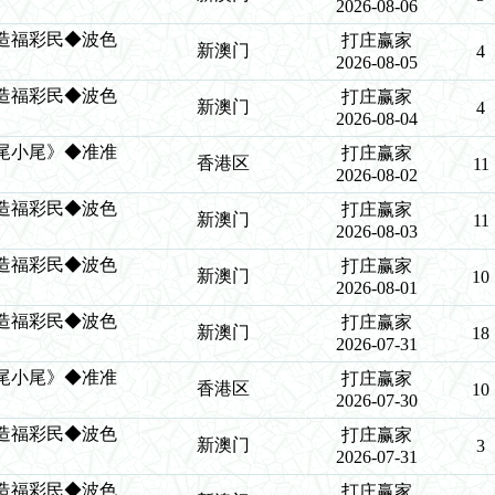
2026-08-06
赢家造福彩民◆波色
打庄赢家
新澳门
4
2026-08-05
赢家造福彩民◆波色
打庄赢家
新澳门
4
2026-08-04
《大尾小尾》◆准准
打庄赢家
香港区
11
2026-08-02
赢家造福彩民◆波色
打庄赢家
新澳门
11
2026-08-03
赢家造福彩民◆波色
打庄赢家
新澳门
10
2026-08-01
赢家造福彩民◆波色
打庄赢家
新澳门
18
2026-07-31
《大尾小尾》◆准准
打庄赢家
香港区
10
2026-07-30
赢家造福彩民◆波色
打庄赢家
新澳门
3
2026-07-31
赢家造福彩民◆波色
打庄赢家