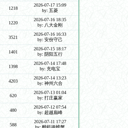
2026-07-17 15:09
1218
by: 五菱
2026-07-16 18:35
1220
by: 八大金刚
2026-07-16 16:33
3521
by: 安份守己
2026-07-15 18:17
1401
by: 阴阳五行
2026-07-14 17:48
1398
by: 充电宝
2026-07-14 13:23
4203
by: 神州六合
2026-07-13 01:04
620
by: 打庄赢家
2026-07-12 07:54
480
by: 超越巅峰
2026-07-11 17:27
588
by: 醉虾揍螃蟹