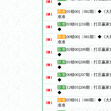
◆
香港
[01错00]〔082期〕◆
准准
新澳
[03错01]210期：打庄
◆
香港
[00错00]〔081期〕◆
准准
新澳
[02错00]209期：打庄
◆
新澳
[01错00]208期：打庄
◆
新澳
[00错00]207期：打庄
◆
新澳
[12错03]206期：打庄
◆
香港
[03错01]〔080期〕◆
准准