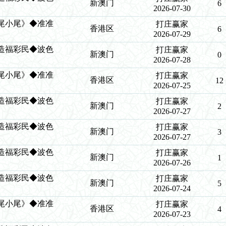
新澳门
6
2026-07-30
《大尾小尾》◆准准
打庄赢家
香港区
6
2026-07-29
赢家造福彩民◆波色
打庄赢家
新澳门
0
2026-07-28
《大尾小尾》◆准准
打庄赢家
香港区
12
2026-07-25
赢家造福彩民◆波色
打庄赢家
新澳门
2
2026-07-27
赢家造福彩民◆波色
打庄赢家
新澳门
3
2026-07-27
赢家造福彩民◆波色
打庄赢家
新澳门
1
2026-07-26
赢家造福彩民◆波色
打庄赢家
新澳门
5
2026-07-24
《大尾小尾》◆准准
打庄赢家
香港区
4
2026-07-23