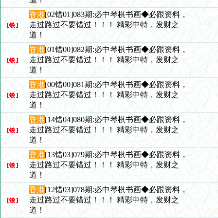
香港
[02错01]083期:必中琴棋书画◆必跟资料，
走过路过不要错过！！！ 精彩中特，发财之
道！
香港
[01错00]082期:必中琴棋书画◆必跟资料，
走过路过不要错过！！！ 精彩中特，发财之
道！
香港
[00错00]081期:必中琴棋书画◆必跟资料，
走过路过不要错过！！！ 精彩中特，发财之
道！
香港
[14错04]080期:必中琴棋书画◆必跟资料，
走过路过不要错过！！！ 精彩中特，发财之
道！
香港
[13错03]079期:必中琴棋书画◆必跟资料，
走过路过不要错过！！！ 精彩中特，发财之
道！
香港
[12错03]078期:必中琴棋书画◆必跟资料，
走过路过不要错过！！！ 精彩中特，发财之
道！