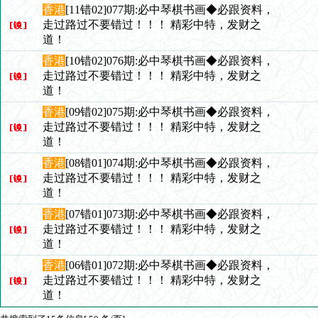
香港
[11错02]077期:必中琴棋书画◆必跟资料，
走过路过不要错过！！！ 精彩中特，发财之
道！
香港
[10错02]076期:必中琴棋书画◆必跟资料，
走过路过不要错过！！！ 精彩中特，发财之
道！
香港
[09错02]075期:必中琴棋书画◆必跟资料，
走过路过不要错过！！！ 精彩中特，发财之
道！
香港
[08错01]074期:必中琴棋书画◆必跟资料，
走过路过不要错过！！！ 精彩中特，发财之
道！
香港
[07错01]073期:必中琴棋书画◆必跟资料，
走过路过不要错过！！！ 精彩中特，发财之
道！
香港
[06错01]072期:必中琴棋书画◆必跟资料，
走过路过不要错过！！！ 精彩中特，发财之
道！