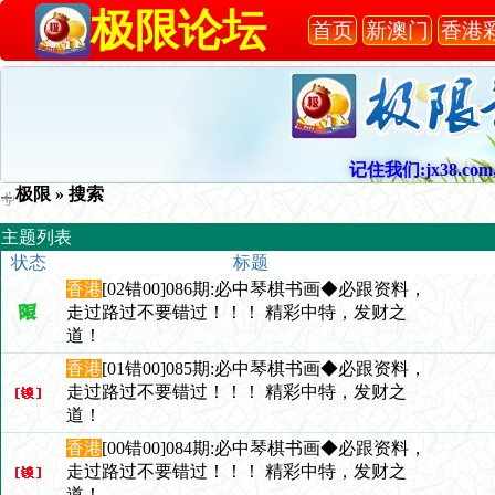
极限论坛
首页
新澳门
香港
记住我们:jx38.com,
极限
» 搜索
主题列表
状态
标题
香港
[02错00]086期:必中琴棋书画◆必跟资料，
走过路过不要错过！！！ 精彩中特，发财之
道！
香港
[01错00]085期:必中琴棋书画◆必跟资料，
走过路过不要错过！！！ 精彩中特，发财之
道！
香港
[00错00]084期:必中琴棋书画◆必跟资料，
走过路过不要错过！！！ 精彩中特，发财之
道！