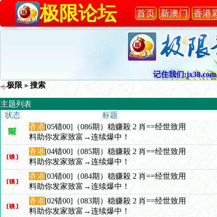
极限论坛
首页
新澳门
香港
记住我们:jx38.com,
极限
» 搜索
主题列表
状态
标题
香港
[05错00]（086期）稳赚殺 2 肖==经世致用
料助你发家致富→连续爆中！
香港
[04错00]（085期）稳赚殺 2 肖==经世致用
料助你发家致富→连续爆中！
香港
[03错00]（084期）稳赚殺 2 肖==经世致用
料助你发家致富→连续爆中！
香港
[02错00]（083期）稳赚殺 2 肖==经世致用
料助你发家致富→连续爆中！