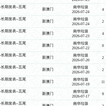
--长期发表--五尾
南华垃圾
新澳门
4
2026-07-24
--长期发表--五尾
南华垃圾
新澳门
2
2026-07-24
--长期发表--五尾
南华垃圾
新澳门
4
2026-07-23
--长期发表--五尾
南华垃圾
新澳门
0
2026-07-22
--长期发表--五尾
南华垃圾
新澳门
2
2026-07-20
--长期发表--五尾
南华垃圾
新澳门
2
2026-07-20
--长期发表--五尾
南华垃圾
新澳门
11
2026-07-19
--长期发表--五尾
南华垃圾
新澳门
9
2026-07-17
--长期发表--五尾
南华垃圾
新澳门
2