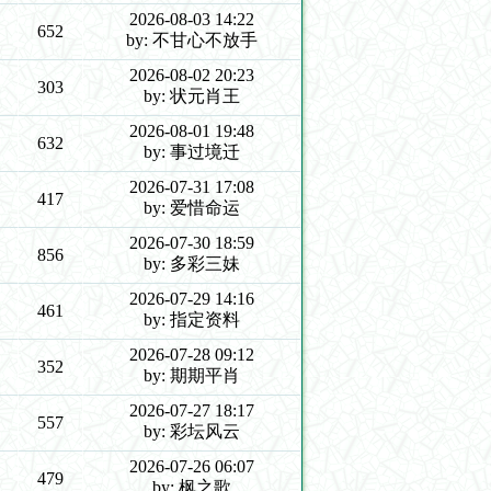
2026-08-03 14:22
652
by: 不甘心不放手
2026-08-02 20:23
303
by: 状元肖王
2026-08-01 19:48
632
by: 事过境迁
2026-07-31 17:08
417
by: 爱惜命运
2026-07-30 18:59
856
by: 多彩三妹
2026-07-29 14:16
461
by: 指定资料
2026-07-28 09:12
352
by: 期期平肖
2026-07-27 18:17
557
by: 彩坛风云
2026-07-26 06:07
479
by: 枫之歌