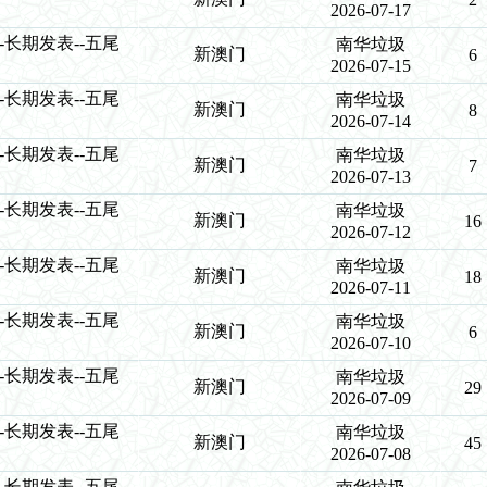
2026-07-17
--长期发表--五尾
南华垃圾
新澳门
6
2026-07-15
--长期发表--五尾
南华垃圾
新澳门
8
2026-07-14
--长期发表--五尾
南华垃圾
新澳门
7
2026-07-13
--长期发表--五尾
南华垃圾
新澳门
16
2026-07-12
--长期发表--五尾
南华垃圾
新澳门
18
2026-07-11
--长期发表--五尾
南华垃圾
新澳门
6
2026-07-10
--长期发表--五尾
南华垃圾
新澳门
29
2026-07-09
--长期发表--五尾
南华垃圾
新澳门
45
2026-07-08
--长期发表--五尾