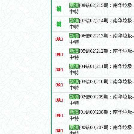
新澳
[08错02]215期：南华垃圾
中特
新澳
[07错02]214期：南华垃圾
中特
新澳
[06错02]213期：南华垃圾
中特
新澳
[05错02]212期：南华垃圾
中特
新澳
[04错01]211期：南华垃圾
中特
新澳
[03错00]210期：南华垃圾
中特
新澳
[02错00]209期：南华垃圾
中特
新澳
[01错00]208期：南华垃圾
中特
新澳
[00错00]207期：南华垃圾
中特