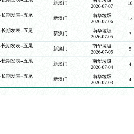
南华垃圾
新澳门
18
2026-07-07
--长期发表--五尾
南华垃圾
新澳门
13
2026-07-06
--长期发表--五尾
南华垃圾
新澳门
3
2026-07-05
--长期发表--五尾
南华垃圾
新澳门
5
2026-07-05
--长期发表--五尾
南华垃圾
新澳门
4
2026-07-04
--长期发表--五尾
南华垃圾
新澳门
4
2026-07-03