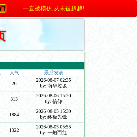
澳门
一直被模仿,从未被超越!
页
复
人气
最后发表
2026-08-07 02:35
26
by: 南华垃圾
2026-08-06 15:20
313
by: 信仰
2026-08-05 15:30
1884
by: 终极先锋
2026-08-05 05:55
1322
by: 一炮而红