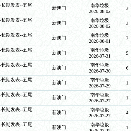
--长期发表--五尾
南华垃圾
新澳门
3
2026-08-02
--长期发表--五尾
南华垃圾
新澳门
3
2026-08-02
--长期发表--五尾
南华垃圾
新澳门
7
2026-08-01
--长期发表--五尾
南华垃圾
新澳门
5
2026-07-31
--长期发表--五尾
南华垃圾
新澳门
6
2026-07-30
--长期发表--五尾
南华垃圾
新澳门
1
2026-07-29
--长期发表--五尾
南华垃圾
新澳门
1
2026-07-27
--长期发表--五尾
南华垃圾
新澳门
4
2026-07-27
--长期发表--五尾
南华垃圾
新澳门
1
2026-07-25