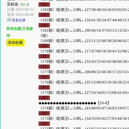
贡献值:
《对》
565 点
注册:2023-09-12
《183期》‖彩票王‖→33码←{27/39/48/24/18/03/02/01/20/42
登录:2026-08-06
《对》
《182期》‖彩票王‖→33码←{16/41/36/24/47/44/49/21/11/39
历史记录
《对》
登录收藏,方便参
《181期》‖彩票王‖→33码←{09/46/14/37/03/12/13/32/45/49
《错》
考:
《180期》‖彩票王‖→33码←{23/11/21/09/38/20/46/42/36/33
添加收藏
《对》
《179期》‖彩票王‖→33码←{17/47/09/18/20/41/32/08/23/35
《对》
《178期》‖彩票王‖→33码←{32/43/23/45/42/48/09/28/46/39
《对》
《177期》‖彩票王‖→33码←{06/08/22/46/30/17/26/13/42/25
《对》
《176期》‖彩票王‖→33码←{35/15/08/03/19/38/28/22/01/26
《对》
《175期》‖彩票王‖→33码←{27/10/34/01/13/06/42/43/47/11
《对》
◆◆◆◆◆◆◆◆◆◆◆◆◆◆◆◆◆◆◆◆【10-8】
《174期》‖彩票王‖→33码←{43/48/05/47/16/03/19/07/36/38
《对》
《173期》‖彩票王‖→33码←{34/35/03/42/17/05/44/36/15/27
《对》
《172期》‖彩票王‖→33码←{42/07/33/30/22/29/15/44/06/03