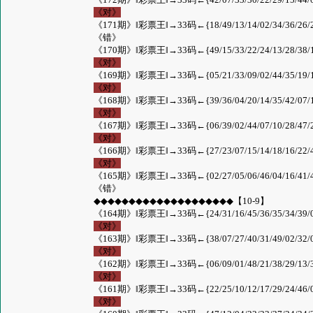
《对》
《171期》‖彩票王‖→33码←{18/49/13/14/02/34/36/26/24/22
《错》
《170期》‖彩票王‖→33码←{49/15/33/22/24/13/28/38/18/41
《对》
《169期》‖彩票王‖→33码←{05/21/33/09/02/44/35/19/13/42
《对》
《168期》‖彩票王‖→33码←{39/36/04/20/14/35/42/07/10/41
《对》
《167期》‖彩票王‖→33码←{06/39/02/44/07/10/28/47/21/14
《对》
《166期》‖彩票王‖→33码←{27/23/07/15/14/18/16/22/45/09
《对》
《165期》‖彩票王‖→33码←{02/27/05/06/46/04/16/41/45/40
《错》
◆◆◆◆◆◆◆◆◆◆◆◆◆◆◆◆◆◆◆◆【10-9】
《164期》‖彩票王‖→33码←{24/31/16/45/36/35/34/39/07/21
《对》
《163期》‖彩票王‖→33码←{38/07/27/40/31/49/02/32/06/41
《对》
《162期》‖彩票王‖→33码←{06/09/01/48/21/38/29/13/39/25
《对》
《161期》‖彩票王‖→33码←{22/25/10/12/17/29/24/46/02/33
《对》