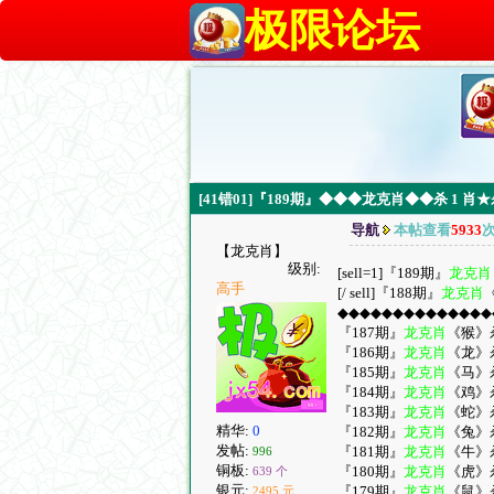
极限论坛
[41错01]『189期』◆◆◆龙克肖◆◆杀 1
导航
本帖查看
5933
【龙克肖】
级别:
[sell=1]『189期』
龙克肖
高手
[/ sell]『188期』
龙克肖
◆◆◆◆◆◆◆◆◆◆◆◆◆◆
『187期』
龙克肖
《猴》杀
『186期』
龙克肖
《龙》杀
『185期』
龙克肖
《马》杀
『184期』
龙克肖
《鸡》杀
『183期』
龙克肖
《蛇》杀
精华:
0
『182期』
龙克肖
《兔》杀
发帖:
『181期』
龙克肖
《牛》杀
996
铜板:
『180期』
龙克肖
《虎》杀
639 个
银元:
『179期』
龙克肖
《鼠》杀
2495 元