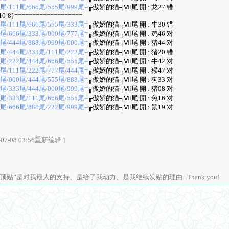
4尾/111尾/666尾/555尾/999尾=
╓傲娇的猫╖Ⅶ尾 開 : 龙27 错
10-8}===================
7尾/111尾/666尾/555尾/333尾=
╓傲娇的猫╖Ⅶ尾 開 : 牛30 错
2尾/666尾/333尾/000尾/777尾=
╓傲娇的猫╖Ⅶ尾 開 : 鸡46 对
7尾/444尾/888尾/999尾/000尾=
╓傲娇的猫╖Ⅶ尾 開 : 猪44 对
6尾/444尾/333尾/111尾/222尾=
╓傲娇的猫╖Ⅶ尾 開 : 猪20 错
1尾/222尾/444尾/666尾/555尾=
╓傲娇的猫╖Ⅶ尾 開 : 牛42 对
6尾/111尾/222尾/777尾/444尾=
╓傲娇的猫╖Ⅶ尾 開 : 猴47 对
1尾/000尾/444尾/555尾/888尾=
╓傲娇的猫╖Ⅶ尾 開 : 狗33 对
2尾/333尾/444尾/000尾/999尾=
╓傲娇的猫╖Ⅶ尾 開 : 猪08 对
9尾/333尾/111尾/666尾/555尾=
╓傲娇的猫╖Ⅶ尾 開 : 兔16 对
4尾/666尾/888尾/222尾/999尾=
╓傲娇的猫╖Ⅶ尾 開 : 鼠19 对
7-08 03:56重新编辑 ]
顶贴”是对我最大的支持、是给了我动力、是我继续发贴的理由...Thank you!