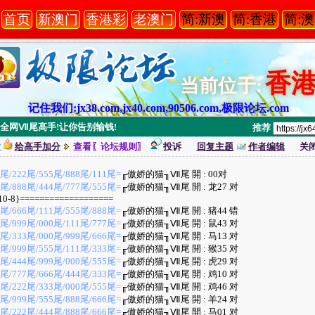
首页
新澳门
香港彩
老澳门
简:新澳
简:香港
简:
香
当前位于:
记住我们:jx38.com,jx40.com,90506.com,极限论坛.com
挑战全网Ⅶ尾高手!让你告别输钱!
推荐
次
给高手加分
查看〖论坛规则〗
投诉
回复主题
作者编辑
关
0尾/222尾/555尾/888尾/111尾=
╓傲娇的猫╖Ⅶ尾 開 : 00对
1尾/888尾/444尾/777尾/555尾=
╓傲娇的猫╖Ⅶ尾 開 : 龙27 对
10-8}===================
7尾/666尾/111尾/555尾/888尾=
╓傲娇的猫╖Ⅶ尾 開 : 猪44 错
8尾/999尾/000尾/111尾/777尾=
╓傲娇的猫╖Ⅶ尾 開 : 鼠43 对
4尾/333尾/000尾/999尾/666尾=
╓傲娇的猫╖Ⅶ尾 開 : 马13 对
2尾/999尾/555尾/111尾/333尾=
╓傲娇的猫╖Ⅶ尾 開 : 猴35 对
1尾/444尾/999尾/000尾/555尾=
╓傲娇的猫╖Ⅶ尾 開 : 虎29 对
0尾/777尾/666尾/444尾/333尾=
╓傲娇的猫╖Ⅶ尾 開 : 鸡10 对
6尾/222尾/333尾/000尾/555尾=
╓傲娇的猫╖Ⅶ尾 開 : 鸡46 对
4尾/999尾/555尾/888尾/666尾=
╓傲娇的猫╖Ⅶ尾 開 : 羊24 对
0尾/222尾/444尾/888尾/666尾=
╓傲娇的猫╖Ⅶ尾 開 : 马01 对