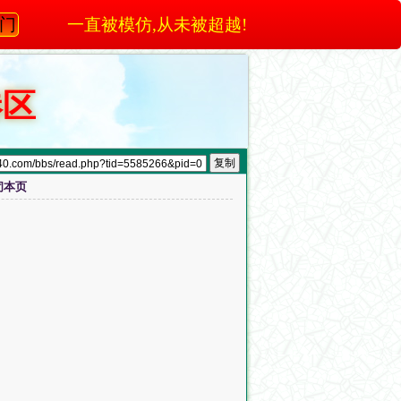
澳门
一直被模仿,从未被超越!
港区
闭本页