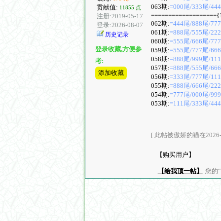
063期:
=000尾/333尾/44
贡献值:
11855 点
==================={
注册:2019-05-17
062期:
=444尾/888尾/77
登录:2026-08-07
061期:
=888尾/555尾/22
历史记录
060期:
=555尾/666尾/77
登录收藏,方便参
059期:
=555尾/777尾/66
058期:
=888尾/999尾/11
考:
057期:
=888尾/555尾/66
添加收藏
056期:
=333尾/777尾/11
055期:
=888尾/666尾/22
054期:
=777尾/000尾/99
053期:
=111尾/333尾/44
[ 此帖被傲娇的猫在2026-0
【购买用户】
【给我顶一帖】
您的“